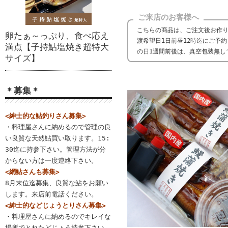
ご来店のお客様へ
こちらの商品は、ご注文後お作
卵たぁ～っぷり、食べ応え
渡希望日1日前昼12時迄にご予
満点【子持鮎塩焼き超特大
の日1週間前後は、真空包装無し
サイズ】
＊募集＊
<紳士的な鮎釣りさん募集>
・料理屋さんに納めるので管理の良
い良質な天然鮎買い取ります。15:
30迄に持参下さい。管理方法が分
からない方は一度連絡下さい。
<網鮎さんも募集>
8月末位迄募集、良質な鮎をお願い
します。来店前電話ください。
<紳士的などじょうとりさん募集>
・料理屋さんに納めるのでキレイな
場所でとれたどじょう持参下さい。