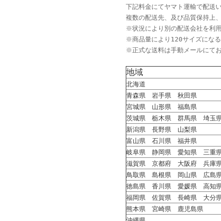
下記料金にてヤマト運輸で配送い
複数の配送先、及び品質保持上
※状況により別の配送会社を利
※商品量により120サイズにな
※正式な送料は手動メールにて
地域
北海道
青森県 岩手県 秋田県
宮城県 山形県 福島県
茨城県 栃木県 群馬県 埼玉
新潟県 長野県 山梨県
富山県 石川県 福井県
岐阜県 静岡県 愛知県 三重
滋賀県 京都府 大阪府 兵庫
鳥取県 島根県 岡山県 広島
徳島県 香川県 愛媛県 高知
福岡県 佐賀県 長崎県 大分
熊本県 宮崎県 鹿児島県
沖縄県