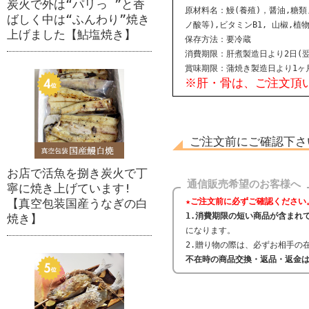
炭火で外は“パリっ ”と香
原材料名：鰻(養殖)，醤油,糖類
ばしく中は“ふんわり”焼き
ノ酸等),ビタミンB1, 山椒,
上げました【鮎塩焼き】
保存方法：要冷蔵
消費期限：肝煮製造日より2日(
賞味期限：蒲焼き製造日より1ヶ
※肝・骨は、ご注文頂
ご注文前にご確認下さ
お店で活魚を捌き炭火で丁
通信販売希望のお客様へ
寧に焼き上げています!
★ご注文前に必ずご確認ください
【真空包装国産うなぎの白
1.消費期限の短い商品が含まれ
焼き】
になります。
2.贈り物の際は、必ずお相手の
不在時の商品交換・返品・返金