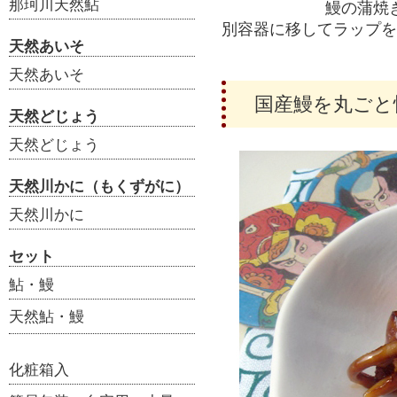
那珂川天然鮎
鰻の蒲焼
別容器に移してラップを
天然あいそ
天然あいそ
国産鰻を丸ごと
天然どじょう
天然どじょう
天然川かに（もくずがに）
天然川かに
セット
鮎・鰻
天然鮎・鰻
化粧箱入