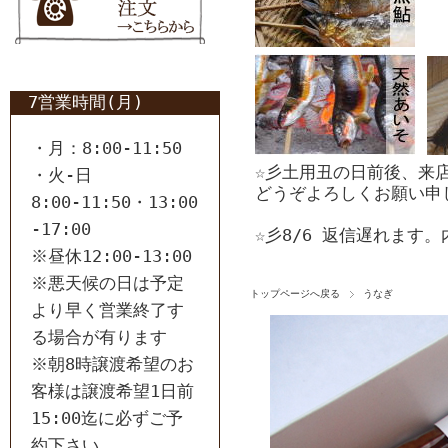
7営業時間(月)
・月：8:00-11:50
☆彡土用丑の日前後、来
・火-日
どうぞよろしくお願い申
8:00-11:50・13:00
-17:00
☆彡8/6 返信遅れます
※昼休12:00-13:00
※悪天候の日は予定
トップページへ戻る
うなぎ
より早く営業終了す
る場合が有ります
※朝8時譲渡希望のお
客様は譲渡希望1日前
15:00迄に必ずご予
約下さい。