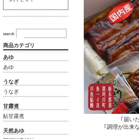
商品カテゴリ
あゆ
あゆ
うなぎ
うなぎ
甘露煮
鮎甘露煮
｢届い
｢調理が出来
天然あゆ