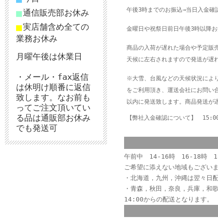
午後3時までのお振込→当日入
■
通信販売部お休み
■
実店舗含め全ての
金曜日や祝祭日前日午後3時以降お
業務お休み
商品の入荷が遅れた場合や予定販
月曜午後は休業日
天候に左右されますので発送が遅
・メール・fax返信
※大雪、台風などの天候状況によ
は休明け順番に返信
をご利用頂き、運送会社にお問い
致します。なお前も
以内に発送致します。商品発送が
ってご注文頂いてい
る品は通販部お休み
【弊社入金確認について】 15:0
でも発送可
午前中 14-16時 16-18時 1
ご希望に添えない
地域もござい
・北海道，九
・青森，秋田，奈良，兵庫，和
14:00からの配送となります