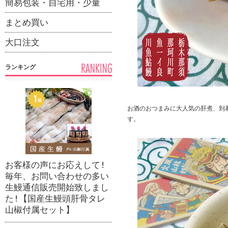
簡易包装・自宅用・少量
まとめ買い
大口注文
ランキング
お酒のおつまみに大人気の肝煮、到
す。
お客様の声にお応えして!
毎年、お問い合わせの多い
生鰻通信販売開始致しまし
た!【国産生鰻頭肝骨タレ
山椒付属セット】