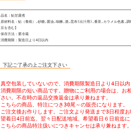
品名：鮎甘露煮
原材料名：鮎（養殖）,砂糖,醤油,味醂,酒,昆布(出汁用),番茶,カラメル色素,
豆を含む】
保存方法：要冷蔵
消費期限：製造日より4日以内
下記ご了承の上ご注文下さい
・真空包装していないので、消費期限製造日より4日以内
・消費期限の短い商品です。贈物にご利用の場合は、お
下さい。不在時の返品交換返金は承り兼ねます。
・こちらの商品、特注につき30尾～の販売になります。
・ご注文後お作りします。ご注文より発送まで3日程度お
希望着日4日前迄、翌々日配送地域、希望着日６日前迄に
・こちらの商品特注扱いにつきキャンセは承り兼ねます