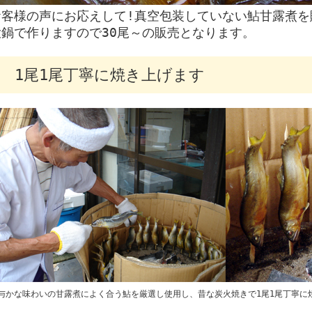
お客様の声にお応えして!真空包装していない鮎甘露煮を
大鍋で作りますので30尾～の販売となります。
1尾1尾丁寧に焼き上げます
与かな味わいの甘露煮によく合う鮎を厳選し使用し、昔な炭火焼きで1尾1尾丁寧に