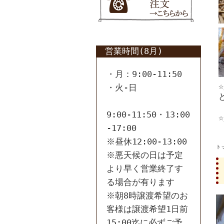
営業時間(8月)
・月：9:00-11:50
・火-日
9:00-11:50・13:00
-17:00
※昼休12:00-13:00
ト
※悪天候の日は予定
より早く営業終了す
る場合が有ります
※朝8時譲渡希望のお
客様は譲渡希望1日前
15:00迄に必ずご予