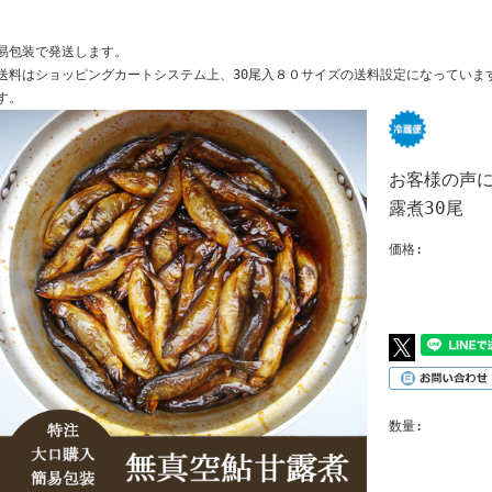
易包装で発送します。
送料はショッピングカートシステム上、30尾入８０サイズの送料設定になっていま
す。
お客様の声
露煮30尾
価格:
数量: