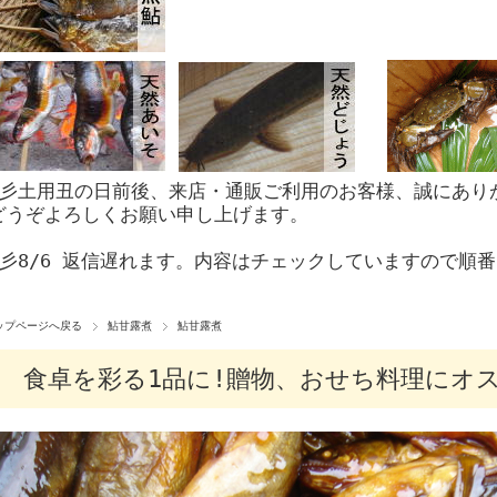
☆彡土用丑の日前後、来店・通販ご利用のお客様、誠にあり
どうぞよろしくお願い申し上げます。
☆彡8/6 返信遅れます。内容はチェックしていますので順
ップページへ戻る
鮎甘露煮
鮎甘露煮
食卓を彩る1品に!贈物、おせち料理にオ