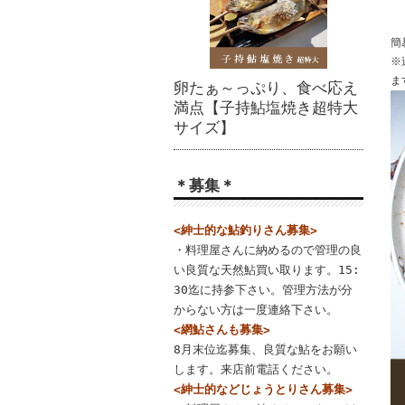
簡
※
ま
卵たぁ～っぷり、食べ応え
満点【子持鮎塩焼き超特大
サイズ】
＊募集＊
<紳士的な鮎釣りさん募集>
・料理屋さんに納めるので管理の良
い良質な天然鮎買い取ります。15:
30迄に持参下さい。管理方法が分
からない方は一度連絡下さい。
<網鮎さんも募集>
8月末位迄募集、良質な鮎をお願い
します。来店前電話ください。
<紳士的などじょうとりさん募集>