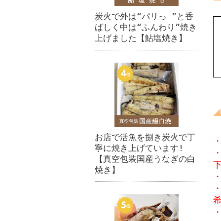
炭火で外は“パリっ ”と香
ばしく中は“ふんわり”焼き
上げました【鮎塩焼き】
お店で活魚を捌き炭火で丁
寧に焼き上げています!
【真空包装国産うなぎの白
焼き】