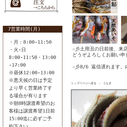
7営業時間(月)
・月：8:00-11:50
☆彡土用丑の日前後、来
・火-日
どうぞよろしくお願い申
8:00-11:50・13:00
-17:00
☆彡8/6 返信遅れます
※昼休12:00-13:00
※悪天候の日は予定
トップページへ戻る
うなぎ
より早く営業終了す
る場合が有ります
※朝8時譲渡希望のお
客様は譲渡希望1日前
15:00迄に必ずご予
約下さい。