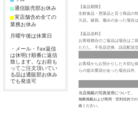
【返品期限】
■
通信販売部お休み
生鮮食品・惣菜品と言う商品の
■
実店舗含め全ての
欠品、破損、傷みのあった場合は
業務お休み
【返品送料】
月曜午後は休業日
お客様都合のご返品は場合はご
ただし、不良品交換、誤品配送
・メール・fax返信
は休明け順番に返信
致します。なお前も
お客様からお預かりした大切な個
ってご注文頂いてい
らの提出要請があった場合以外
る品は通販部お休み
でも発送可
当店掲載の写真使用について、
無断掲載および商用・営利目的での
絡ください。