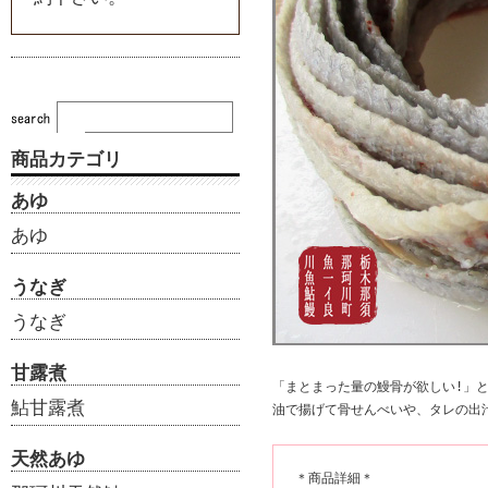
商品カテゴリ
あゆ
あゆ
うなぎ
うなぎ
甘露煮
「まとまった量の鰻骨が欲しい!」と
鮎甘露煮
油で揚げて骨せんべいや、タレの出
天然あゆ
＊商品詳細＊