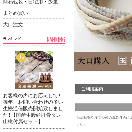
簡易包装・自宅用・少量
まとめ買い
大口注文
ランキング
ご利用案内
お客様の声にお応えして!
毎年、お問い合わせの多い
生鰻通信販売開始致しまし
た!【国産生鰻頭肝骨タレ
商品種類や注文受付の混み具合に
山椒付属セット】
さい。