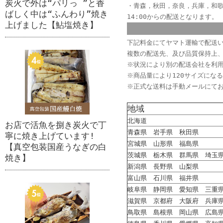
炭火で外は“パリっ ”と香
・青森，秋田，奈良，兵庫，和
ばしく中は“ふんわり”焼き
14:00からの配送となります
上げました【鮎塩焼き】
下記料金にてヤマト運輸で配送い
複数の配送先、及び品質保持上
※状況により別の配送会社を利
※商品量により120サイズにな
※正式な送料は手動メールにて
地域
北海道
お店で活魚を捌き炭火で丁
青森県 岩手県 秋田県
寧に焼き上げています!
宮城県 山形県 福島県
【真空包装国産うなぎの白
茨城県 栃木県 群馬県 埼玉
焼き】
新潟県 長野県 山梨県
富山県 石川県 福井県
岐阜県 静岡県 愛知県 三重
滋賀県 京都府 大阪府 兵庫
鳥取県 島根県 岡山県 広島