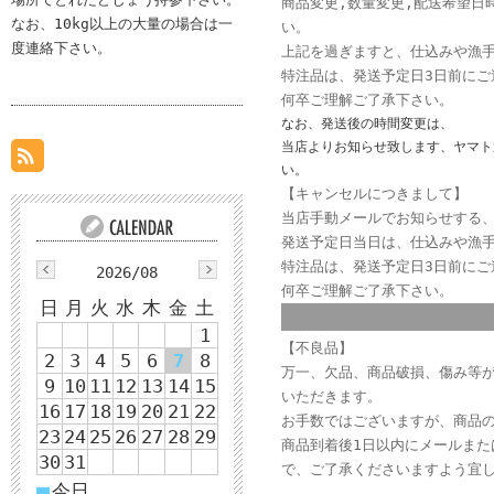
商品変更,数量変更,配送希望日
なお、10kg以上の大量の場合は一
い。
度連絡下さい。
上記を過ぎますと、仕込みや漁
特注品は、発送予定日3日前に
何卒ご理解ご了承下さい。
なお、発送後の時間変更は、
当店よりお知らせ致します、ヤマト運
い。
【キャンセルにつきまして】
当店手動メールでお知らせする
発送予定日当日は、仕込みや漁
特注品は、発送予定日3日前に
2026/08
何卒ご理解ご了承下さい。
日
月
火
水
木
金
土
1
【不良品】
2
3
4
5
6
7
8
万一、欠品、商品破損、傷み等
9
10
11
12
13
14
15
いただきます。
16
17
18
19
20
21
22
お手数ではございますが、商品
23
24
25
26
27
28
29
商品到着後1日以内にメールま
30
31
で、ご了承くださいますよう宜
■
今日