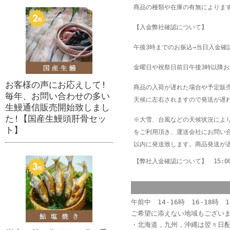
商品の種類や在庫の有無によりま
【入金弊社確認について】
午後3時までのお振込→当日入
金曜日や祝祭日前日午後3時以降お
お客様の声にお応えして!
商品の入荷が遅れた場合や予定販
毎年、お問い合わせの多い
天候に左右されますので発送が遅
生鰻通信販売開始致しまし
た!【国産生鰻頭肝骨セッ
※大雪、台風などの天候状況によ
ト】
をご利用頂き、運送会社にお問い
以内に発送致します。商品発送が
【弊社入金確認について】 15:0
午前中 14-16時 16-18時 1
ご希望に添えない
地域もござい
・北海道，九