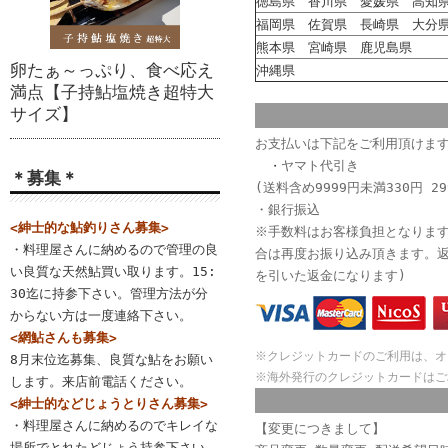
徳島県 香川県 愛媛県 高知
福岡県 佐賀県 長崎県 大分
熊本県 宮崎県 鹿児島県
卵たぁ～っぷり、食べ応え
沖縄県
満点【子持鮎塩焼き超特大
サイズ】
お支払いは下記をご利用頂けま
ヤマト代引き
・
＊募集＊
(送料含め9999円未満330円 29
・銀行振込
<紳士的な鮎釣りさん募集>
※手数料はお客様負担となりま
・料理屋さんに納めるので管理の良
合は再度お振り込み頂きます。
い良質な天然鮎買い取ります。15:
を引いた返金になります)
30迄に持参下さい。管理方法が分
からない方は一度連絡下さい。
<網鮎さんも募集>
※クレジットカードのご利用は、オ
8月末位迄募集、良質な鮎をお願い
※海外発行のクレジットカードはご
します。来店前電話ください。
<紳士的などじょうとりさん募集>
・料理屋さんに納めるのでキレイな
【変更につきまして】
場所でとれたどじょう持参下さい。