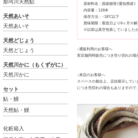
那珂川天然鮎
原材料名：国産鰻骨(愛知県産)
内容量：120本
天然あいそ
保存方法：-18℃以下
賞味期限：製造日より6ヶ月※
天然あいそ
※以前は真空包装していました
天然どじょう
☆通販利用のお客様へ
天然どじょう
実店舗同時販売につき売り切れの場
天然川かに（もくずがに）
天然川かに
☆来店のお客様へ
スペースの都合上、店頭展示してい
につき売切れの場合もありますので
セット
鮎・鰻
天然鮎・鰻
化粧箱入