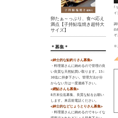
｢
イ
卵たぁ～っぷり、食べ応え
当
満点【子持鮎塩焼き超特大
調
サイズ】
白
ぞ
＊募集＊
※
<紳士的な鮎釣りさん募集>
・料理屋さんに納めるので管理の良
い良質な天然鮎買い取ります。15:
30迄に持参下さい。管理方法が分
からない方は一度連絡下さい。
<網鮎さんも募集>
8月末位迄募集、良質な鮎をお願い
します。来店前電話ください。
<紳士的などじょうとりさん募集>
・料理屋さんに納めるのでキレイな
場所でとれたどじょう持参下さい。