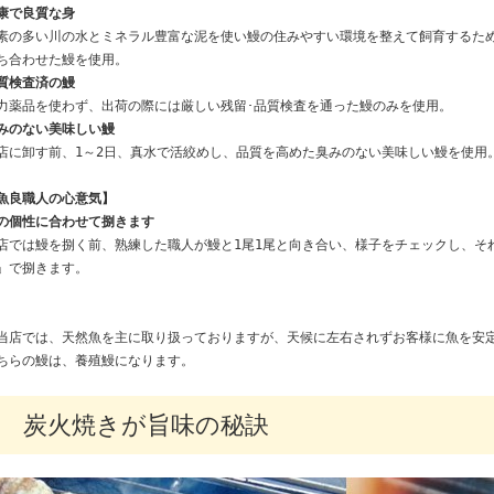
康で良質な身
素の多い川の水とミネラル豊富な泥を使い鰻の住みやすい環境を整えて飼育するた
ち合わせた鰻を使用。
質検査済の鰻
力薬品を使わず、出荷の際には厳しい残留･品質検査を通った鰻のみを使用。
みのない美味しい鰻
店に卸す前、1～2日、真水で活絞めし、品質を高めた臭みのない美味しい鰻を使用
魚良職人の心意気】
の個性に合わせて捌きます
店では鰻を捌く前、熟練した職人が鰻と1尾1尾と向き合い、様子をチェックし、そ
」で捌きます。
当店では、天然魚を主に取り扱っておりますが、天候に左右されずお客様に魚を安
ちらの鰻は、養殖鰻になります。
炭火焼きが旨味の秘訣