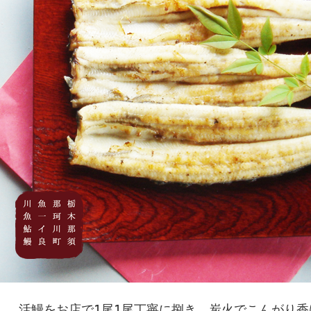
活鰻をお店で1尾1尾丁寧に捌き、炭火でこんがり