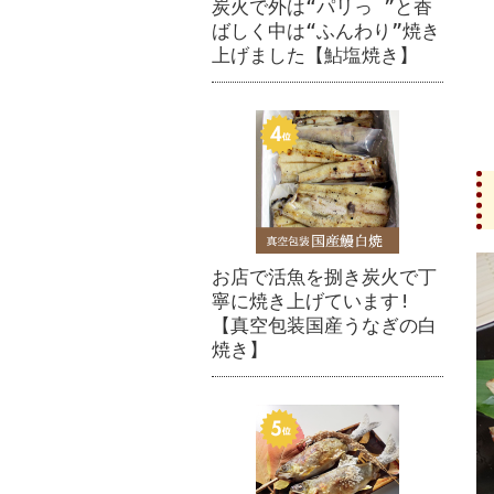
炭火で外は“パリっ ”と香
ばしく中は“ふんわり”焼き
上げました【鮎塩焼き】
お店で活魚を捌き炭火で丁
寧に焼き上げています!
【真空包装国産うなぎの白
焼き】