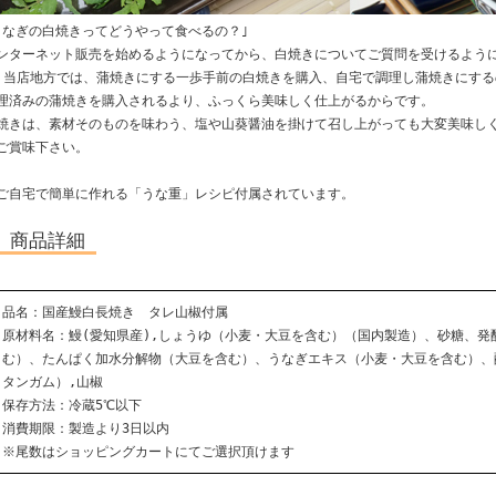
うなぎの白焼きってどうやって食べるの？｣
ンターネット販売を始めるようになってから、白焼きについてご質問を受けるよう
店地方では、蒲焼きにする一歩手前の白焼きを購入、自宅で調理し蒲焼きにする
理済みの蒲焼きを購入されるより、ふっくら美味しく仕上がるからです。
焼きは、素材そのものを味わう、塩や山葵醤油を掛けて召し上がっても大変美味し
ご賞味下さい。
ご自宅で簡単に作れる「うな重」レシピ付属されています。
商品詳細
品名：国産鰻白長焼き タレ山椒付属
原材料名：鰻(愛知県産),しょうゆ（小麦・大豆を含む）（国内製造）、砂糖、
む）、たんぱく加水分解物（大豆を含む）、うなぎエキス（小麦・大豆を含む）、
タンガム）,山椒
保存方法：冷蔵5℃以下
消費期限：製造より3日以内
※尾数はショッピングカートにてご選択頂けます