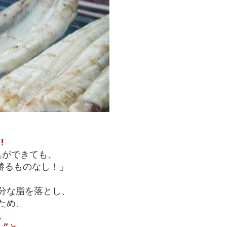
!
具ができても、
勝るものなし！」
分な脂を落とし、
ため、
、