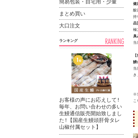
簡易包装・自宅用・少量
健
酸
まとめ買い
持
品
大口注文
極
臭
ランキング
当
【
鰻
当
き
※
お客様の声にお応えして!
こ
毎年、お問い合わせの多い
生鰻通信販売開始致しまし
た!【国産生鰻頭肝骨タレ
山椒付属セット】