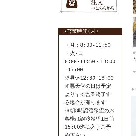
7営業時間(月)
・月：8:00-11:50
・火-日
8:00-11:50・13:00
-17:00
※昼休12:00-13:00
※悪天候の日は予定
ト
より早く営業終了す
る場合が有ります
※朝8時譲渡希望のお
客様は譲渡希望1日前
15:00迄に必ずご予
約下さい。