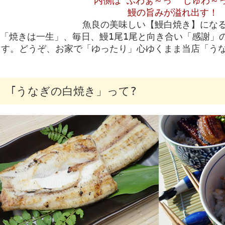
内側は“ふわぁ～っ”“じゅわ～
鰻の旨みが溢れ出す！
魚良の美味しい【鰻白焼き】にな
「焼きは一生」、毎日、鰻1尾1尾と向き合い「感謝」
す。どうぞ、お家で「ゆったり」心ゆくまま当店「う
｢うなぎの白焼き」って?