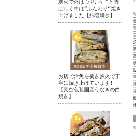
炭火で外は“パリっ ”と香
ばしく中は“ふんわり”焼き
上げました【鮎塩焼き】
お店で活魚を捌き炭火で丁
寧に焼き上げています!
【真空包装国産うなぎの白
焼き】