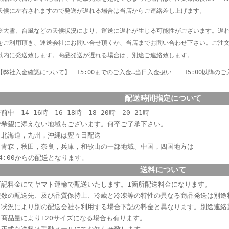
天候に左右されますので発送が遅れる場合は当店からご連絡差し上げます。
※大雪、台風などの天候状況により、運送に遅れが生じる可能性がございます。遅
をご利用頂き、運送会社にお問い合せ頂くか、当店までお問い合わせ下さい。
ご注
以内に発送致します。商品発送が遅れる場合は、別途ご連絡致します。
【弊社入金確認について】 15:00までのご入金…当日入金扱い 15:00以降のご
配送時間指定について
前中 14-16時 16-18時 18-20時 20-21時
ご希望に添えない
地域もございます。何卒ご了承下さい。
・北海道，九州，沖縄は翌々日配送
・青森，秋田，奈良，兵庫，和歌山の一部地域、中国，四国地方は
14:00からの配送となります。
送料について
下記料金にてヤマト運輸で配送いたします。1箇所配送料金になります。
複数の配送先、及び品質保持上、冷蔵と冷凍等の特性
の異なる商品発送
は別途
※状況により別の配送会社を利用する場合下記の料金と異なります。別途連絡
※商品量により120サイズになる場合も有ります。