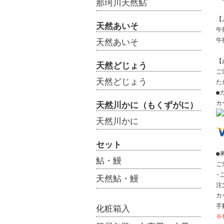
那珂川天然鮎
【
天然あいそ
午
午
天然あいそ
【
天然どじょう
ご
天然どじょう
た
●
カ
天然川かに（もくずがに）
天然川かに
セット
●
鮎・鰻
ご
-
天然鮎・鰻
注
カ
手
化粧箱入
※