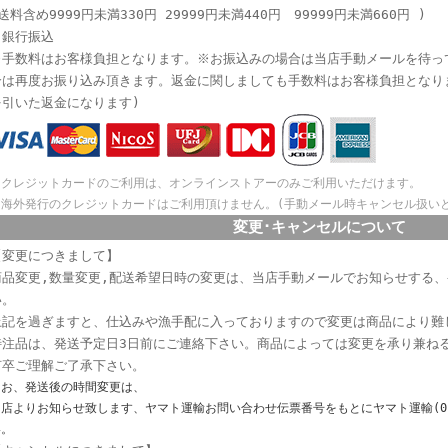
送料含め9999円未満330円 29999円未満440円 99999円未満660円 )
・銀行振込
※手数料はお客様負担となります。※お振込みの場合は当店手動メールを待っ
合は再度お振り込み頂きます。返金に関しましても手数料はお客様負担となり
を引いた返金になります)
※クレジットカードのご利用は、オンラインストアーのみご利用いただけます。
※海外発行のクレジットカードはご利用頂けません。(手動メール時キャンセル扱い
変更･キャンセルについて
【変更につきまして】
商品変更,数量変更,配送希望日時の変更は、当店手動メールでお知らせする
い。
上記を過ぎますと、仕込みや漁手配に入っておりますので変更は商品により難
特注品は、発送予定日3日前にご連絡下さい。商品によっては変更を承り兼ね
何卒ご理解ご了承下さい。
なお、発送後の時間変更は、
店よりお知らせ致します、ヤマト運輸お問い合わせ伝票番号をもとにヤマト運輸(0120
い。