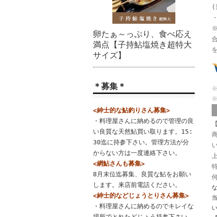
(
卵たぁ～っぷり、食べ応え
満点【子持鮎塩焼き超特大
サイズ】
＊募集＊
<紳士的な鮎釣りさん募集>
・料理屋さんに納めるので管理の良
い良質な天然鮎買い取ります。15:
30迄に持参下さい。管理方法が分
からない方は一度連絡下さい。
<網鮎さんも募集>
8月末位迄募集、良質な鮎をお願い
します。来店前電話ください。
<紳士的などじょうとりさん募集>
当
・料理屋さんに納めるのでキレイな
場所でとれたどじょう持参下さい。