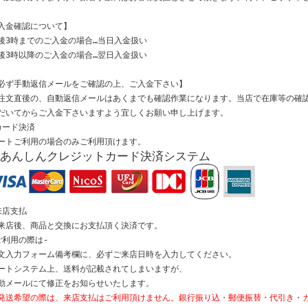
入金確認について】
後3時までのご入金の場合…当日入金扱い
後3時以降のご入金の場合…翌日入金扱い
必ず手動返信メールをご確認の上、ご入金下さい】
注文直後の、自動返信メールはあくまでも確認作業になります。当店で在庫等の確
だいてからご入金下さいますよう宜しくお願い申し上げます。
カード決済
ートご利用の場合のみご利用頂けます。
来店支払
来店後、商品と交換にお支払頂く決済です。
ご利用の際は-
文入力フォーム備考欄に、必ずご来店日時を入力してください。
ートシステム上、送料が記載されてしまいますが、
動メールにて修正をお知らせいたします。
発送希望の際は、来店支払はご利用頂けません。銀行振り込・郵便振替・代引き・