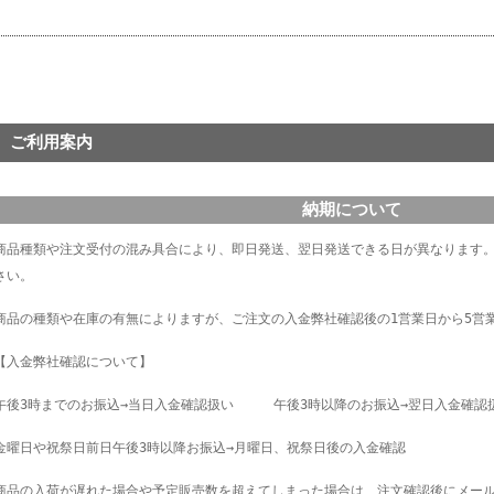
ご利用案内
納期について
商品種類や注文受付の混み具合により、即日発送、翌日発送できる日が異なります
さい。
商品の種類や在庫の有無によりますが、ご注文の入金弊社確認後の1営業日から5営
【入金弊社確認について】
午後3時までのお振込→当日入金確認扱い
午後3時以降のお振込→翌日入金確認
金曜日や祝祭日前日午後3時以降お振込→月曜日、祝祭日後の入金確認
商品の入荷が遅れた場合や予定販売数を超えてしまった場合は、注文確認後にメー