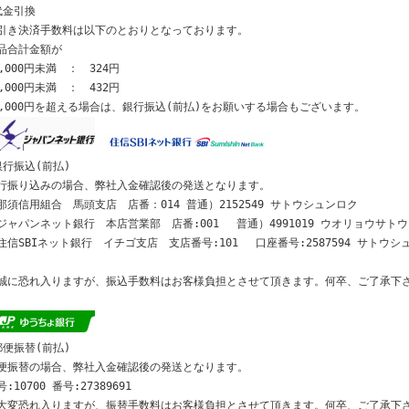
代金引換
引き決済手数料は以下のとおりとなっております。
品合計金額が
0,000円未満 ： 324円
0,000円未満 ： 432円
0,000円を超える場合は、銀行振込(前払)をお願いする場合もございます。
銀行振込(前払)
行振り込みの場合、弊社入金確認後の発送となります。
那須信用組合 馬頭支店 店番：014 普通）2152549 サトウシュンロク
ジャパンネット銀行 本店営業部 店番:001 普通）4991019 ウオリョウサト
住信SBIネット銀行 イチゴ支店 支店番号:101 口座番号:2587594 サトウシ
誠に恐れ入りますが、振込手数料はお客様負担とさせて頂きます。何卒、ご了承下
郵便振替(前払)
便振替の場合、弊社入金確認後の発送となります。
:10700 番号:27389691
大変恐れ入りますが、振替手数料はお客様負担とさせて頂きます。何卒、ご了承下