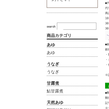
●
代
商
1
3
3
商品カテゴリ
あゆ
●
銀
あゆ
・
・
うなぎ
・
うなぎ
※
甘露煮
鮎甘露煮
●
郵
天然あゆ
記号
※