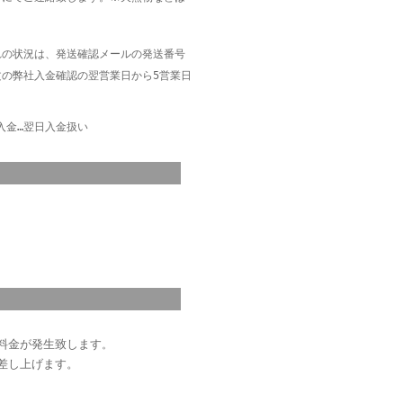
れの状況は、発送確認メールの発送番号
文の弊社入金確認の翌営業日から5営業日
入金…翌日入金扱い
料金が発生致します
。
差し上げます。