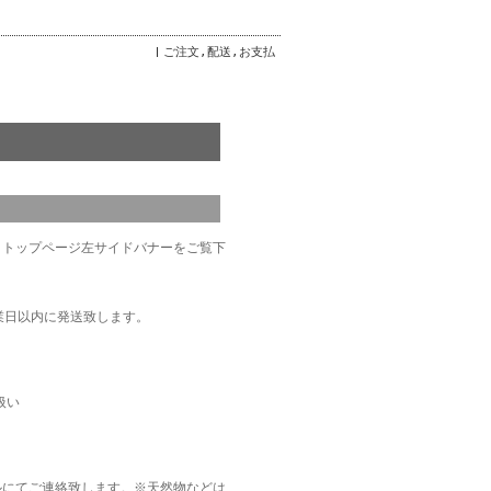
ご注文,配送,お支払
。トップページ左サイドバナーをご覧下
業日以内に発送致します。
扱い
ルにてご連絡致します。
※天然物などは