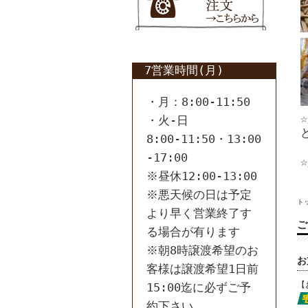
7営業時間(月)
・月：8:00-11:50
・火-日
8:00-11:50・13:00
-17:00
※昼休12:00-13:00
※悪天候の日は予定
ト
より早く営業終了す
ご
る場合が有ります
※朝8時譲渡希望のお
お
客様は譲渡希望1日前
【
15:00迄に必ずご予
約下さい。